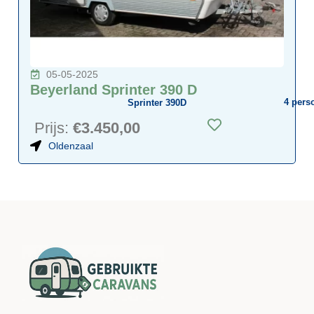
05-05-2025
Beyerland Sprinter 390 D
4
pers
Sprinter 390D
Prijs:
€3.450,00
Oldenzaal