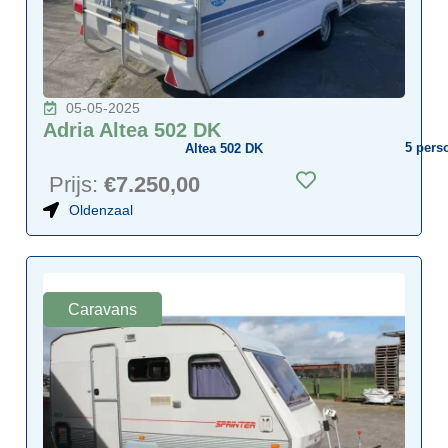
05-05-2025
Adria Altea 502 DK
5
pers
Altea 502 DK
Prijs:
€7.250,00
Oldenzaal
Caravans