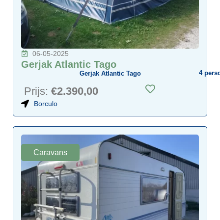
06-05-2025
Gerjak Atlantic Tago
4
pers
Gerjak Atlantic Tago
Prijs:
€2.390,00
Borculo
Caravans