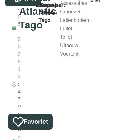
toilet
6
Accessoires
Diversen
Gerjak
Bouwjaar:
Atlantic
-
Grondzeil
Atlantic
2004
0
Tago
Lattenbodem
Tago
5
Luifel
-
Toilet
2
Uitbouw
0
Voortent
2
5
1
2
:
4
7
V
o
Favoriet
u
w
w