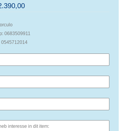
.390,00
Borculo
p: 0683509911
: 0545712014